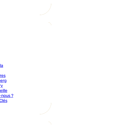
la
res
berg
ry
ille
-nous ?
Clés