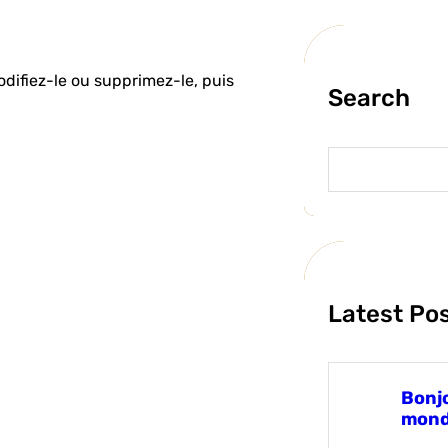
odifiez-le ou supprimez-le, puis
Search
S
e
a
r
c
h
Latest Po
Bonjo
mond