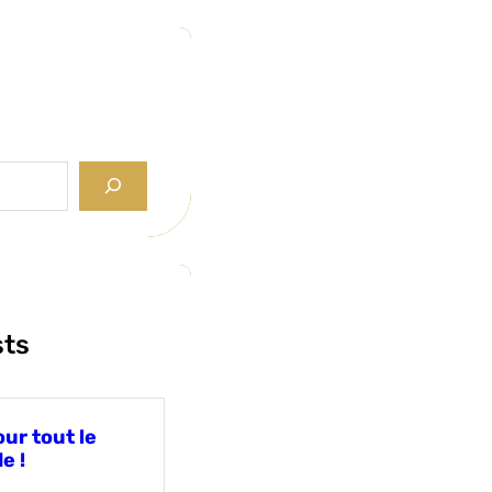
sts
ur tout le
e !