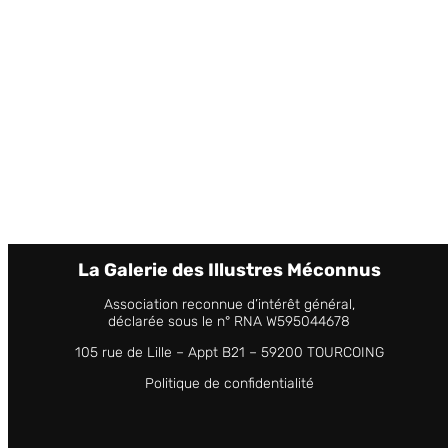
La Galerie des Illustres Méconnus
Association reconnue d’intérêt général,
déclarée sous le n° RNA W595044678
105 rue de Lille – Appt B21 – 59200 TOURCOING
Politique de confidentialité