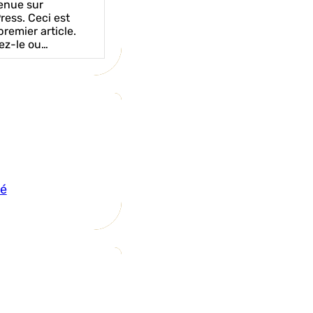
enue sur
ess. Ceci est
premier article.
ez-le ou…
sé