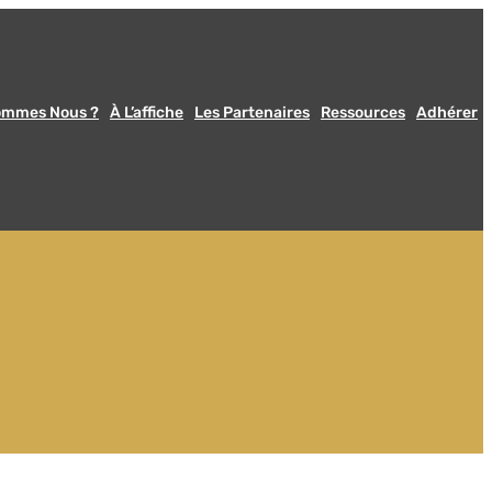
ommes Nous ?
À L’affiche
Les Partenaires
Ressources
Adhérer