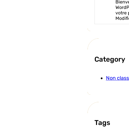
Bienv
WordPr
votre 
Modifi
Category
Non clas
Tags