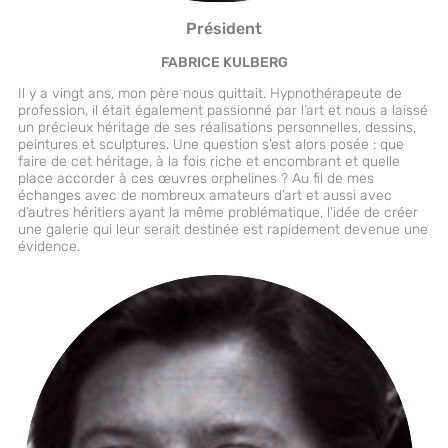
Président
FABRICE KULBERG
Il y a vingt ans, mon père nous quittait. Hypnothérapeute de
profession, il était également passionné par l’art et nous a laissé
un précieux héritage de ses réalisations personnelles, dessins,
peintures et sculptures. Une question s’est alors posée : que
faire de cet héritage, à la fois riche et encombrant et quelle
place accorder à ces œuvres orphelines ? Au fil de mes
échanges avec de nombreux amateurs d’art et aussi avec
d’autres héritiers ayant la même problématique, l’idée de créer
une galerie qui leur serait destinée est rapidement devenue une
évidence.