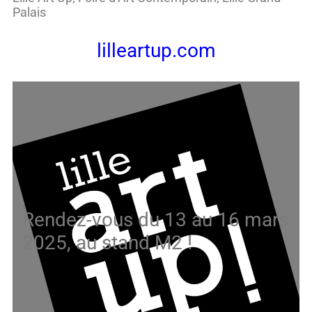
Palais
lilleartup.com
Rendez-vous du 13 au 16 mars
2025, au stand M2 !