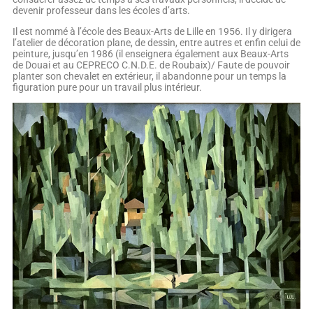
devenir professeur dans les écoles d’arts.
Il est nommé à l’école des Beaux-Arts de Lille en 1956. Il y dirigera
l’atelier de décoration plane, de dessin, entre autres et enfin celui de
peinture, jusqu’en 1986 (il enseignera également aux Beaux-Arts
de Douai et au CEPRECO C.N.D.E. de Roubaix)/ Faute de pouvoir
planter son chevalet en extérieur, il abandonne pour un temps la
figuration pure pour un travail plus intérieur.