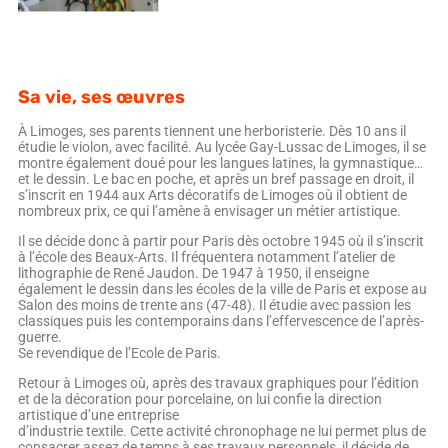
Sa vie, ses œuvres
À Limoges, ses parents tiennent une herboristerie. Dès 10 ans il
étudie le violon, avec facilité. Au lycée Gay-Lussac de Limoges, il se
montre également doué pour les langues latines, la gymnastique…
et le dessin. Le bac en poche, et après un bref passage en droit, il
s’inscrit en 1944 aux Arts décoratifs de Limoges où il obtient de
nombreux prix, ce qui l’amène à envisager un métier artistique.
Il se décide donc à partir pour Paris dès octobre 1945 où il s’inscrit
à l’école des Beaux-Arts. Il fréquentera notamment l’atelier de
lithographie de René Jaudon. De 1947 à 1950, il enseigne
également le dessin dans les écoles de la ville de Paris et expose au
Salon des moins de trente ans (47-48). Il étudie avec passion les
classiques puis les contemporains dans l’effervescence de l’après-
guerre.
Se revendique de l’Ecole de Paris.
Retour à Limoges où, après des travaux graphiques pour l’édition
et de la décoration pour porcelaine, on lui confie la direction
artistique d’une entreprise
d’industrie textile. Cette activité chronophage ne lui permet plus de
consacrer assez de temps à ses travaux personnels, il décide de