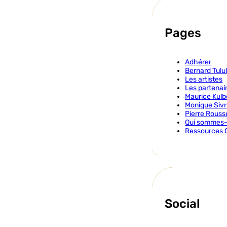
Pages
Adhérer
Bernard Tulu
Les artistes
Les partenai
Maurice Kulb
Monique Siv
Pierre Rousse
Qui sommes-
Ressources 
Social