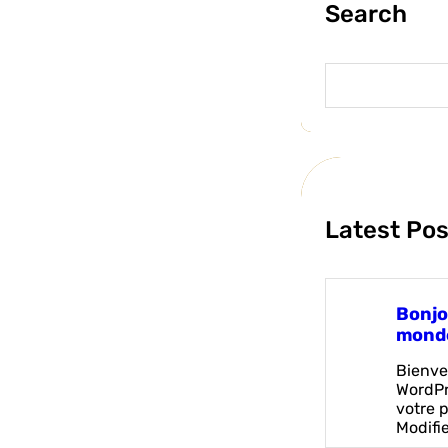
Search
S
e
a
r
c
h
Latest Pos
Bonjo
monde
Bienve
WordPr
votre p
Modifi